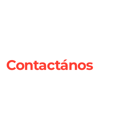
Contactános
Nombre y apellido (requerido)
Mail (requerido)